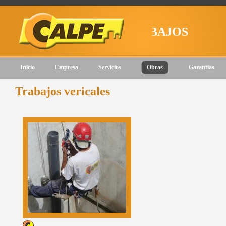
ZAMOS NUESTROS TRABAJOS
Inicio
Empresa
Servicios
Obras
Garantias
Trabajos vericales