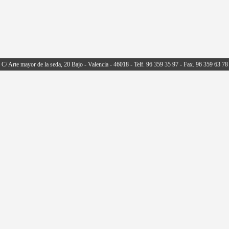
C/ Arte mayor de la seda, 20 Bajo - Valencia - 46018 - Telf. 96 359 35 97 - Fax. 96 359 63 78