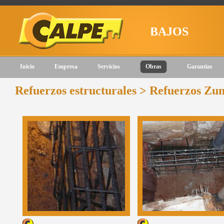
ZAMOS NUESTROS TRABAJOS
Inicio
Empresa
Servicios
Obras
Garantias
Refuerzos estructurales > Refuerzos Zu